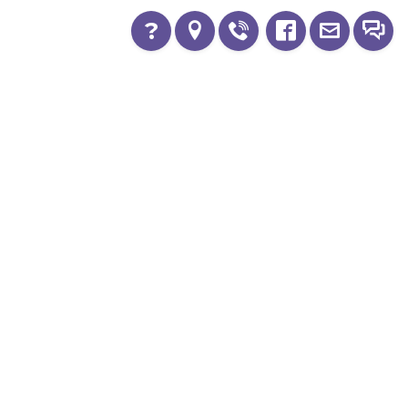
?
Україна, 04116, м.Київ, вул. Старокиївська,
буд. 10
+380 67 553 6820
00
00