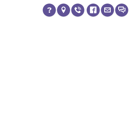
?
Україна, 04116, м.Київ, вул. Старокиївська,
буд. 10
+380 67 553 6820
00
00